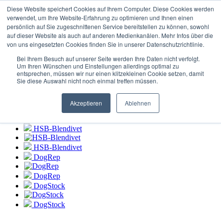
Login zum
HSB-Blendivet Portal
Diese Website speichert Cookies auf Ihrem Computer. Diese Cookies werden
verwendet, um Ihre Website-Erfahrung zu optimieren und Ihnen einen
persönlich auf Sie zugeschnittenen Service bereitstellen zu können, sowohl
HSB-Blendivet
auf dieser Website als auch auf anderen Medienkanälen. Mehr Infos über die
von uns eingesetzten Cookies finden Sie in unserer Datenschutzrichtlinie.
HSB-Blendivet
Bei Ihrem Besuch auf unserer Seite werden Ihre Daten nicht verfolgt.
DogRep
Um Ihren Wünschen und Einstellungen allerdings optimal zu
entsprechen, müssen wir nur einen klitzekleinen Cookie setzen, damit
Sie diese Auswahl nicht noch einmal treffen müssen.
DogRep
DogStock
Akzeptieren
Ablehnen
DogStock
HSB-Blendivet
HSB-Blendivet
DogRep
DogRep
DogStock
DogStock